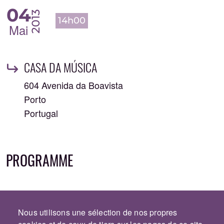
04
2013
14h00
Mai
CASA DA MÚSICA
604 Avenida da Boavista
Porto
Portugal
PROGRAMME
César Franck -
Les Éolides
Nous utilisons une sélection de nos propres
Igor Stravinsky -
Le Sacre du Printemps